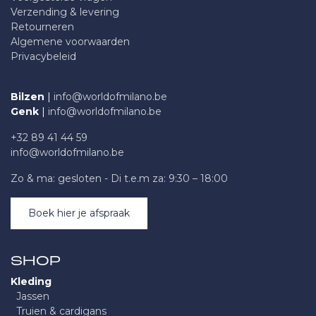
Verzending & levering
Retourneren
Algemene voorwaarden
Privacybeleid
Bilzen
|
info@worldofmilano.be
Genk
|
info@worldofmilano.be
+32 89 41 44 59
info@worldofmilano.be
Zo & ma: gesloten - Di t.e.m za: 9:30 – 18:00
Boek hier je afspraak
SHOP
Kleding
Jassen
Truien & cardigans