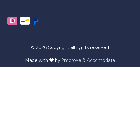
© 2026 Copyright all rights reserved
Made with
by
2mprove
&
Accomodata