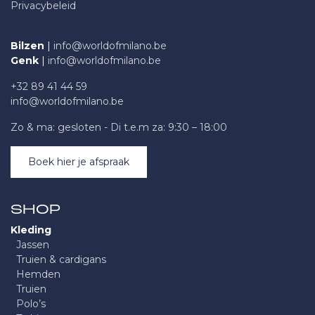
Privacybeleid
Bilzen
|
info@worldofmilano.be
Genk
|
info@worldofmilano.be
+32 89 41 44 59
info@worldofmilano.be
Zo & ma: gesloten - Di t.e.m za: 9:30 – 18:00
Boek hier je afspraak
SHOP
Kleding
Jassen
Truien & cardigans
Hemden
Truien
Polo’s