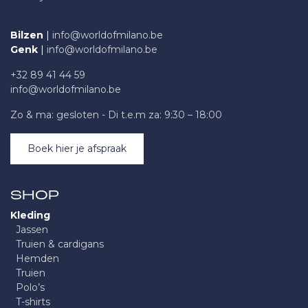
Bilzen
|
info@worldofmilano.be
Genk
|
info@worldofmilano.be
+32 89 41 44 59
info@worldofmilano.be
Zo & ma: gesloten - Di t.e.m za: 9:30 – 18:00
Boek hier je afspraak
SHOP
Kleding
Jassen
Truien & cardigans
Hemden
Truien
Polo’s
T-shirts