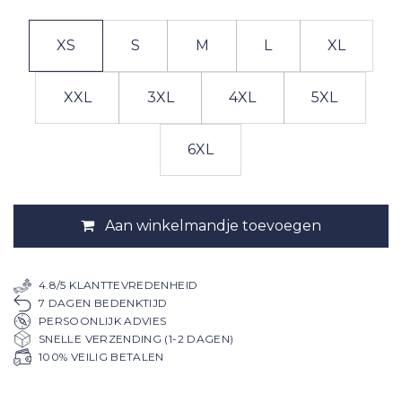
XS
S
M
L
XL
XXL
3XL
4XL
5XL
6XL
Aan winkelmandje toevoegen
4.8/5 KLANTTEVREDENHEID
7 DAGEN BEDENKTIJD
PERSOONLIJK ADVIES
SNELLE VERZENDING (1-2 DAGEN)
100% VEILIG BETALEN