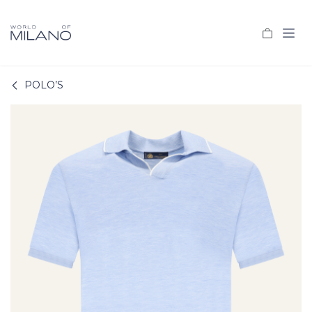
Overslaan naar inhoud
POLO’S