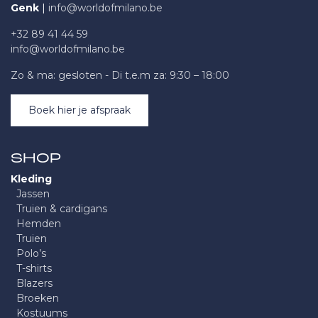
Genk
|
info@worldofmilano.be
+32 89 41 44 59
info@worldofmilano.be
Zo & ma: gesloten - Di t.e.m za: 9:30 – 18:00
Boek hier je afspraak
SHOP
Kleding
Jassen
Truien & cardigans
Hemden
Truien
Polo’s
T-shirts
Blazers
Broeken
Kostuums