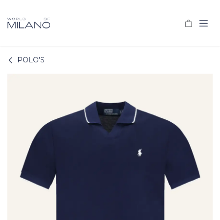
Overslaan naar inhoud
POLO’S