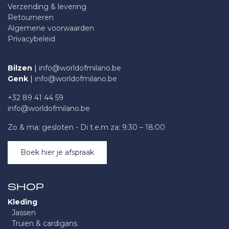
Verzending & levering
Retourneren
Algemene voorwaarden
Privacybeleid
Bilzen
|
info@worldofmilano.be
Genk
|
info@worldofmilano.be
+32 89 41 44 59
info@worldofmilano.be
Zo & ma: gesloten - Di t.e.m za: 9:30 – 18:00
Boek hier je afspraak
SHOP
Kleding
Jassen
Truien & cardigans