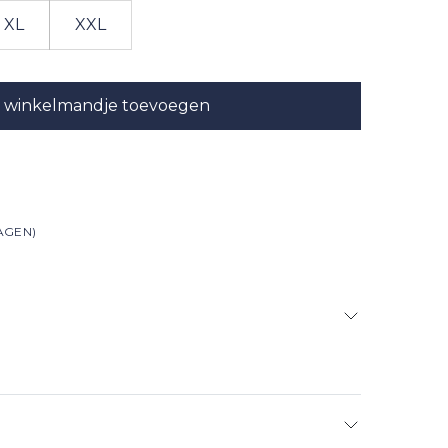
XL
XXL
 winkelmandje toevoegen
AGEN)