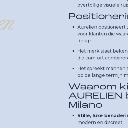
overtollige visuele ruis
Positioner
Aurelien positioneert 
voor klanten die waa
design.
Het merk staat bekend
die comfort combineren
Het spreekt mannen aa
op de lange termijn me
Waarom ki
AURELIEN b
Milano
Stille, luxe benaderi
modern en discreet.