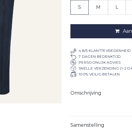
S
M
L
Aan
4.8/5 KLANTTEVREDENHEID
7 DAGEN BEDENKTIJD
PERSOONLIJK ADVIES
SNELLE VERZENDING (1-2 D
100% VEILIG BETALEN
Omschrijving
Samenstelling