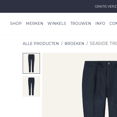
Overslaan naar inhoud
GRATIS VERZ
SHOP
MERKEN
WINKELS
TROUWEN
INFO
CO
SEASIDE TR
ALLE PRODUCTEN
BROEKEN