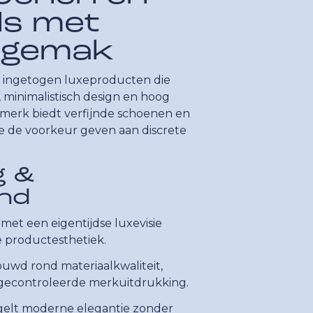
ls met
 gemak
m ingetogen luxeproducten die
 minimalistisch design en hoog
merk biedt verfijnde schoenen en
e de voorkeur geven aan discrete
g &
nd
met een eigentijdse luxevisie
e productesthetiek.
ouwd rond materiaalkwaliteit,
 gecontroleerde merkuitdrukking.
egelt moderne elegantie zonder