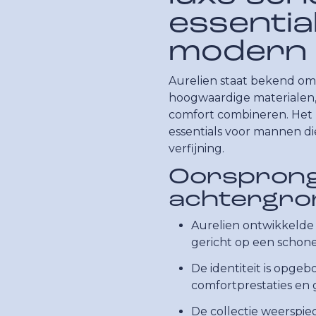
essentia
modern
Aurelien staat bekend o
hoogwaardige materialen,
comfort combineren. Het 
essentials voor mannen di
verfijning.
Oorspron
achtergro
Aurelien ontwikkelde 
gericht op een schon
De identiteit is opgeb
comfortprestaties en
De collectie weerspi