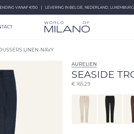
ENDING VANAF €150
|
LEVERING IN BELGIË, NEDERLAND, LUXEMBURG
NTACT
OUSSERS LINEN-NAVY
AURELIEN
SEASIDE TR
€
165,29