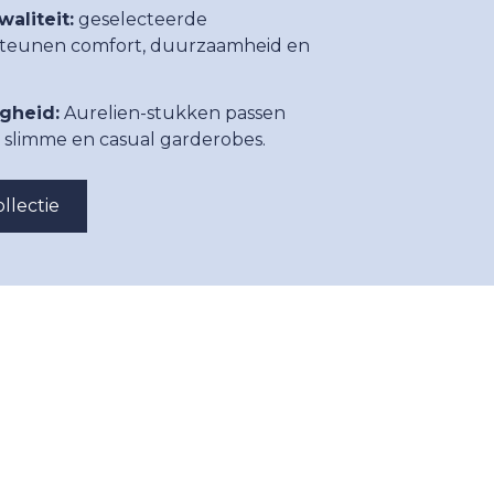
aliteit:
geselecteerde
teunen comfort, duurzaamheid en
igheid:
Aurelien-stukken passen
n slimme en casual garderobes.
llectie