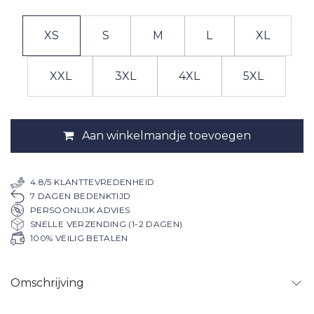
XS
S
M
L
XL
XXL
3XL
4XL
5XL
Aan winkelmandje toevoegen
4.8/5 KLANTTEVREDENHEID
7 DAGEN BEDENKTIJD
PERSOONLIJK ADVIES
SNELLE VERZENDING (1-2 DAGEN)
100% VEILIG BETALEN
Omschrijving