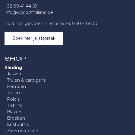
+32 89 41 44 59
info@worldofmilano.be
Zo & ma: gesloten - Di t.e.m za: 9:30 – 18:00
Boek hier je afspraak
SHOP
Kleding
Jassen
Truien & cardigans
Hemden
Truien
Polo’s
T-shirts
Blazers
Broeken
Kostuums
Zwembroeken