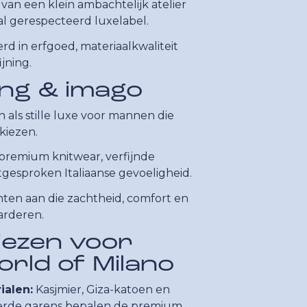
an een klein ambachtelijk atelier
al gerespecteerd luxelabel.
erd in erfgoed, materiaalkwaliteit
jning.
ing & imago
ch als stille luxe voor mannen die
kiezen.
premium knitwear, verfijnde
tgesproken Italiaanse gevoeligheid.
ten aan die zachtheid, comfort en
arderen.
ezen voor
World of Milano
ialen:
Kasjmier, Giza-katoen en
eerde garens bepalen de premium