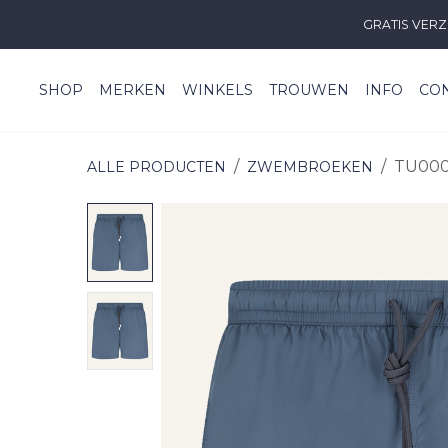
Overslaan naar inhoud
GRATIS VERZ
SHOP
MERKEN
WINKELS
TROUWEN
INFO
CO
TU000
ALLE PRODUCTEN
ZWEMBROEKEN