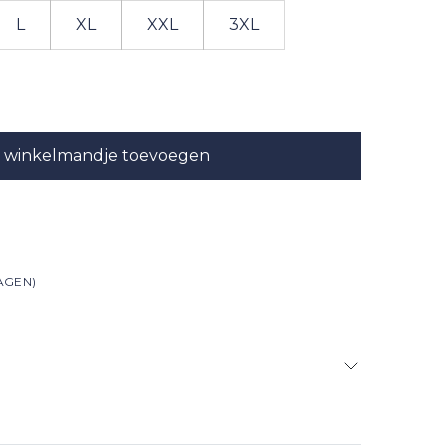
L
XL
XXL
3XL
 winkelmandje toevoegen
AGEN)