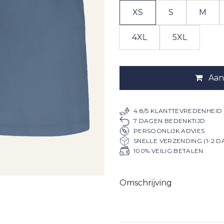
XS
S
M
4XL
5XL
Aan
4.8/5 KLANTTEVREDENHEID
7 DAGEN BEDENKTIJD
PERSOONLIJK ADVIES
SNELLE VERZENDING (1-2 D
100% VEILIG BETALEN
Omschrijving