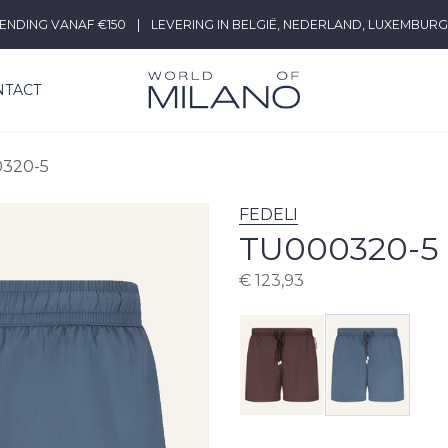
ENDING VANAF €150
|
LEVERING IN BELGIË, NEDERLAND, LUXEMBURG
NTACT
320-5
FEDELI
TU000320-5
€
123,93