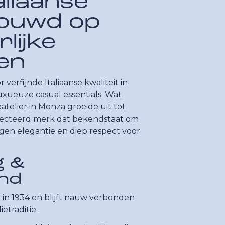
taliaanse
bouwd op
lijke
en
r verfijnde Italiaanse kwaliteit in
xueuze casual essentials. Wat
eatelier in Monza groeide uit tot
pecteerd merk dat bekendstaat om
gen elegantie en diep respect voor
g &
nd
 in 1934 en blijft nauw verbonden
ietraditie.