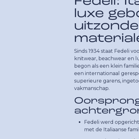
Fedeli: I
luxe ge
uitzonder
material
Sinds 1934 staat Fedeli voo
knitwear, beachwear en lu
begon als een klein famili
een internationaal geres
superieure garens, ingeto
vakmanschap.
Oorspron
achtergro
Fedeli werd opgericht
met de Italiaanse famil